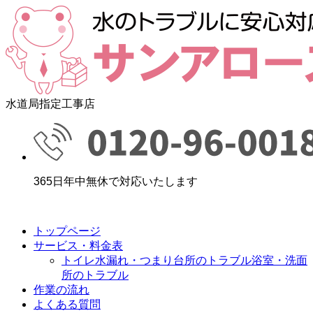
水道局指定工事店
365日年中無休で対応いたします
トップページ
サービス・料金表
トイレ水漏れ・つまり
台所のトラブル
浴室・洗面
所のトラブル
作業の流れ
よくある質問