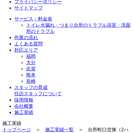
プライバシーポリシー
サイトマップ
サービス・料金表
トイレ水漏れ・つまり
台所のトラブル
浴室・洗面
所のトラブル
作業の流れ
よくある質問
対応エリア
福岡
大分
佐賀
熊本
長崎
スタッフの育成
往訪スタッフについて
採用情報
会社概要
施工実績
施工実績
トップページ
＞
施工実績一覧
＞ 台所蛇口交換（2ハ