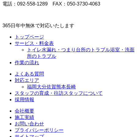
電話：092-558-1289 FAX：050-3730-4063
365日年中無休で対応いたします
トップページ
サービス・料金表
トイレ水漏れ・つまり
台所のトラブル
浴室・洗面
所のトラブル
作業の流れ
よくある質問
対応エリア
福岡
大分
佐賀
熊本
長崎
スタッフの育成・往訪スタッフについて
採用情報
会社概要
施工実績
お問い合わせ
プライバシーポリシー
サイトマップ