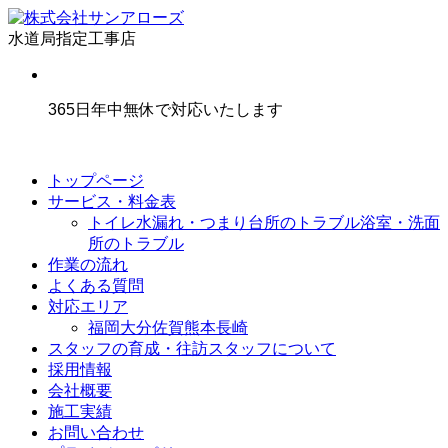
水道局指定工事店
365日年中無休で対応いたします
トップページ
サービス・料金表
トイレ水漏れ・つまり
台所のトラブル
浴室・洗面
所のトラブル
作業の流れ
よくある質問
対応エリア
福岡
大分
佐賀
熊本
長崎
スタッフの育成・往訪スタッフについて
採用情報
会社概要
施工実績
お問い合わせ